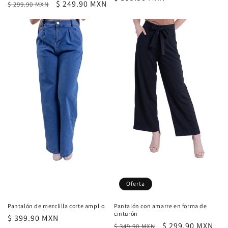
Precio
Precio
$ 249.90 MXN
$ 299.90 MXN
habitual
habitual
de
oferta
Oferta
Pantalón de mezclilla corte amplio
Pantalón con amarre en forma de
cinturón
Precio
$ 399.90 MXN
Precio
Precio
$ 299.90 MXN
$ 349.90 MXN