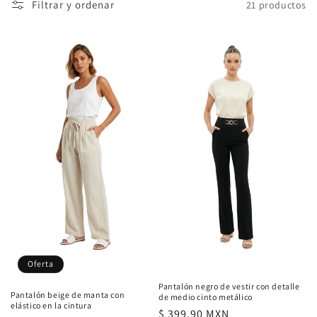
Filtrar y ordenar
21 productos
ó
n
:
Oferta
Pantalón negro de vestir con detalle
Pantalón beige de manta con
de medio cinto metálico
elástico en la cintura
Precio
$ 399.90 MXN