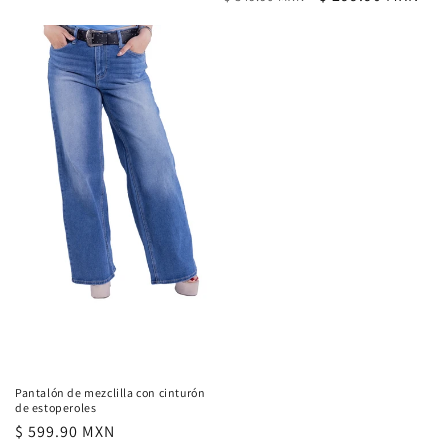
habitual
habitual
de
oferta
Pantalón de mezclilla con cinturón
de estoperoles
Precio
$ 599.90 MXN