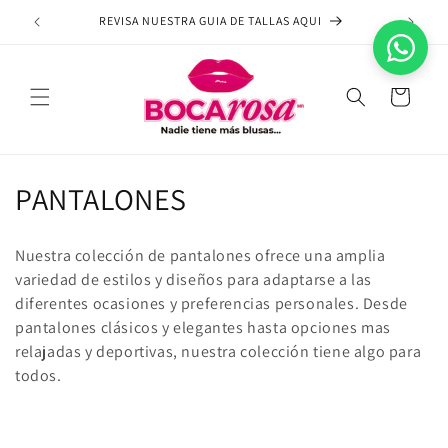
Ir
directamente
REVISA NUESTRA GUIA DE TALLAS AQUI
NA
al contenido
Carrito
C
PANTALONES
o
Nuestra colección de pantalones ofrece una amplia
l
variedad de estilos y diseños para adaptarse a las
diferentes ocasiones y preferencias personales. Desde
e
pantalones clásicos y elegantes hasta opciones mas
c
relajadas y deportivas, nuestra colección tiene algo para
todos.
c
i